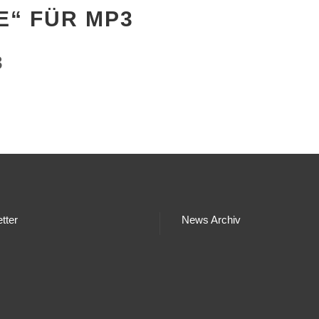
E“ FÜR MP3
3
tter
News Archiv