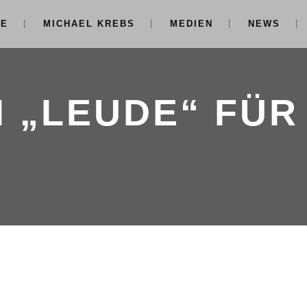
NE
MICHAEL KREBS
MEDIEN
NEWS
 „LEUDE“ FÜR