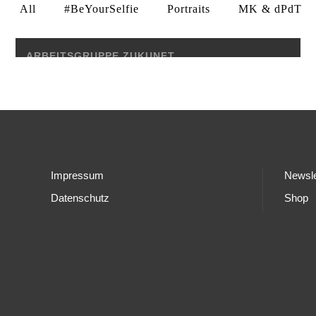
All
#BeYourSelfie
Portraits
MK & dPdT
ARBEITSGRUPPE ZUKUNFT
Impressum
Newsle
Datenschutz
Shop