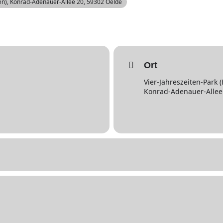
en)
, Konrad-Adenauer-Allee 20, 59302 Oelde
Ort
Vier-Jahreszeiten-Park (
Konrad-Adenauer-Allee