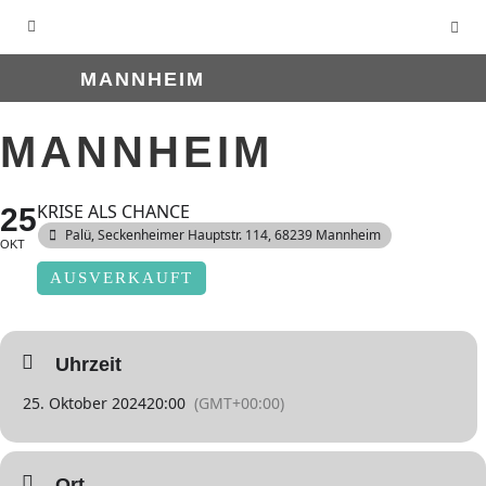
MANNHEIM
MANNHEIM
KRISE ALS CHANCE
25
Palü
, Seckenheimer Hauptstr. 114, 68239 Mannheim
OKT
AUSVERKAUFT
Uhrzeit
25. Oktober 2024
20:00
(GMT+00:00)
Ort